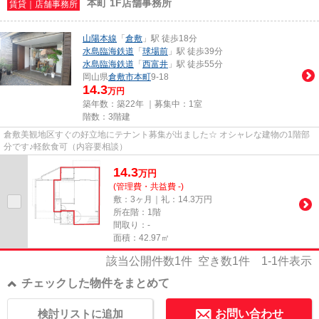
本町 1F店舗事務所
賃貸｜店舗事務所
山陽本線
「
倉敷
」駅 徒歩18分
水島臨海鉄道
「
球場前
」駅 徒歩39分
水島臨海鉄道
「
西富井
」駅 徒歩55分
岡山県
倉敷市
本町
9-18
14.3
万円
築年数：築22年 ｜募集中：
1室
階数：3階建
倉敷美観地区すぐの好立地にテナント募集が出ました☆ オシャレな建物の1階部
分です♪軽飲食可（内容要相談）
14.3
万
円
(管理費・共益費 -)
敷：3ヶ月｜礼：14.3万円
所在階：1階
間取り：-
面積：42.97㎡
該当公開件数
1
件 空き数
1
件
1-1
件表示
チェックした物件をまとめて
検討リストに追加
お問い合わせ