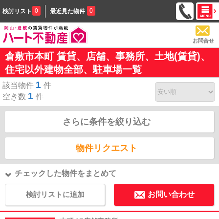
0
0
検討リスト
最近見た物件
お問合せ
倉敷市本町 賃貸、店舗、事務所、土地(賃貸)、
住宅以外建物全部、駐車場一覧
1
該当物件
件
1
空き数
件
さらに条件を絞り込む
物件リクエスト
チェックした物件をまとめて
検討リストに追加
お問い合わせ