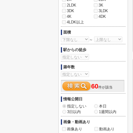
2LDK
3K
3DK
3LDK
4K
4DK
4LDK以上
面積
～
駅からの徒歩
築年数
60
件が該当
情報公開日
指定しない
本日
3日以内
1週間以内
画像・動画あり
画像あり
動画あり