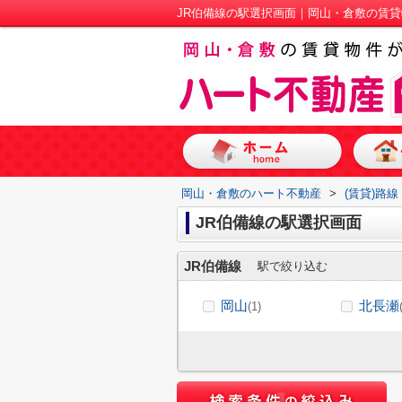
JR伯備線の駅選択画面｜岡山・倉敷の賃
岡山・倉敷のハート不動産
>
(賃貸)路
JR伯備線の駅選択画面
JR伯備線
駅で絞り込む
岡山
北長瀬
(1)