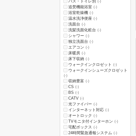
バス・トイレ別
(-)
追焚機能浴室
(-)
浴室乾燥機
(-)
温水洗浄便座
(-)
洗面台
(-)
洗髪洗面化粧台
(-)
シャワー
(-)
独立洗面台
(-)
エアコン
(-)
床暖房
(-)
床下収納
(-)
ウォークインクロゼット
(-)
ウォークインシューズクロゼット
(-)
収納豊富
(-)
CS
(-)
BS
(-)
CATV
(-)
光ファイバー
(-)
インターネット対応
(-)
オートロック
(-)
TVモニタ付インターホン
(-)
宅配ボックス
(-)
24時間緊急通報システム
(-)