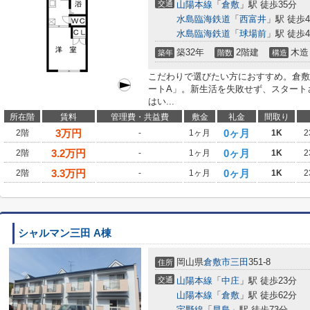
交通
山陽本線
「
倉敷
」駅 徒歩35分
水島臨海鉄道
「
西富井
」駅 徒歩4
水島臨海鉄道
「
球場前
」駅 徒歩4
築32年
2階建
木造
築年
階数
構造
こだわりで選びたい方におすすめ。倉敷
ートA」。新生活を失敗せず、スタート
はい...
所在階
賃料
管理費・共益費
敷金
礼金
間取り
3
万円
0ヶ月
2階
-
1ヶ月
1K
2
3.2
万円
0ヶ月
2階
-
1ヶ月
1K
2
3.3
万円
0ヶ月
2階
-
1ヶ月
1K
2
シャルマン三田 A棟
岡山県
倉敷市
三田
351-8
住所
交通
山陽本線
「
中庄
」駅 徒歩23分
山陽本線
「
倉敷
」駅 徒歩62分
宇野線
「
早島
」駅 徒歩73分