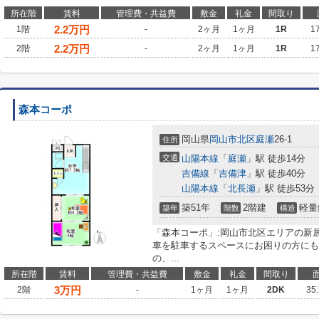
所在階
賃料
管理費・共益費
敷金
礼金
間取り
2.2
万円
1階
-
2ヶ月
1ヶ月
1R
1
2.2
万円
2階
-
2ヶ月
1ヶ月
1R
1
森本コーポ
岡山県
岡山市北区
庭瀬
26-1
住所
交通
山陽本線
「
庭瀬
」駅 徒歩14分
吉備線
「
吉備津
」駅 徒歩40分
山陽本線
「
北長瀬
」駅 徒歩53分
築51年
2階建
軽量
築年
階数
構造
「森本コーポ」:岡山市北区エリアの新
車を駐車するスペースにお困りの方にも
の、...
所在階
賃料
管理費・共益費
敷金
礼金
間取り
3
万円
2階
-
1ヶ月
1ヶ月
2DK
35