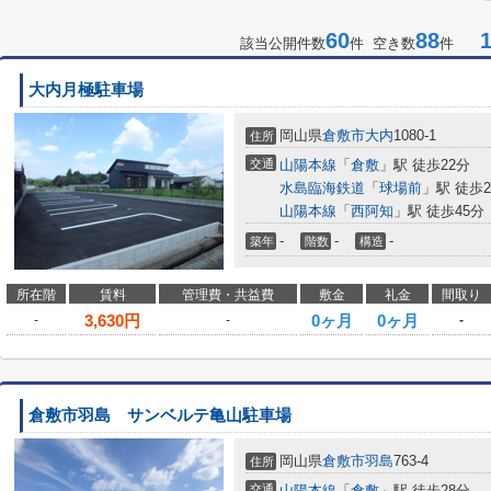
60
88
1-
該当公開件数
件 空き数
件
大内月極駐車場
岡山県
倉敷市
大内
1080-1
住所
交通
山陽本線
「
倉敷
」駅 徒歩22分
水島臨海鉄道
「
球場前
」駅 徒歩2
山陽本線
「
西阿知
」駅 徒歩45分
-
-
-
築年
階数
構造
所在階
賃料
管理費・共益費
敷金
礼金
間取り
3,630
円
0ヶ月
0ヶ月
-
-
-
倉敷市羽島 サンベルテ亀山駐車場
岡山県
倉敷市
羽島
763-4
住所
交通
山陽本線
「
倉敷
」駅 徒歩28分