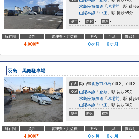
水島臨海鉄道
「
球場前
」駅 徒歩5
山陽本線
「
中庄
」駅 徒歩59分
-
-
-
築年
階数
構造
所在階
賃料
管理費・共益費
敷金
礼金
間取り
4,000
円
0ヶ月
0ヶ月
-
-
-
羽島 馬庭駐車場
岡山県
倉敷市
羽島
736-2、738-2
住所
交通
山陽本線
「
倉敷
」駅 徒歩25分
水島臨海鉄道
「
球場前
」駅 徒歩4
山陽本線
「
中庄
」駅 徒歩60分
-
-
-
築年
階数
構造
所在階
賃料
管理費・共益費
敷金
礼金
間取り
4,000
円
0ヶ月
0ヶ月
-
-
-