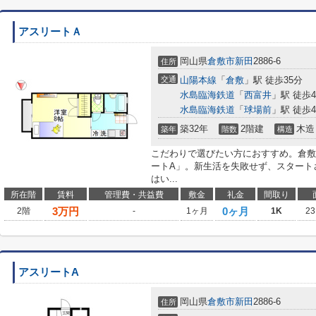
アスリートＡ
岡山県
倉敷市
新田
2886-6
住所
交通
山陽本線
「
倉敷
」駅 徒歩35分
水島臨海鉄道
「
西富井
」駅 徒歩4
水島臨海鉄道
「
球場前
」駅 徒歩4
築32年
2階建
木造
築年
階数
構造
こだわりで選びたい方におすすめ。倉敷
ートA」。新生活を失敗せず、スタート
はい...
所在階
賃料
管理費・共益費
敷金
礼金
間取り
3
万円
0ヶ月
2階
-
1ヶ月
1K
23
アスリートA
岡山県
倉敷市
新田
2886-6
住所