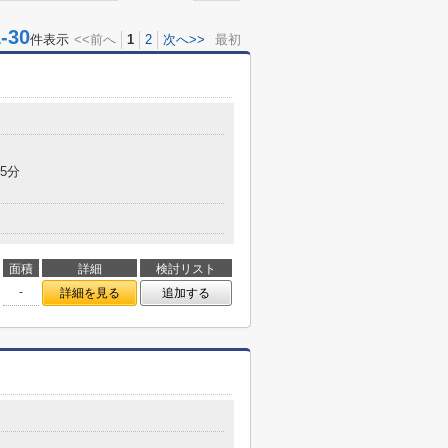
30
件表示
<<前へ
1
2
次へ>>
最初
5分
面積
詳細
検討リスト
-
詳細を見る
追加する