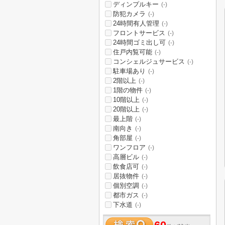
ディンプルキー
(-)
防犯カメラ
(-)
24時間有人管理
(-)
フロントサービス
(-)
24時間ゴミ出し可
(-)
住戸内覧可能
(-)
コンシェルジュサービス
(-)
駐車場あり
(-)
2階以上
(-)
1階の物件
(-)
10階以上
(-)
20階以上
(-)
最上階
(-)
南向き
(-)
角部屋
(-)
ワンフロア
(-)
高層ビル
(-)
飲食店可
(-)
居抜物件
(-)
個別空調
(-)
都市ガス
(-)
下水道
(-)