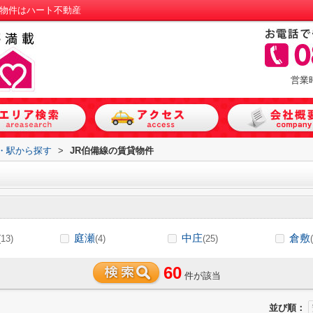
貸物件はハート不動産
営業
線・駅から探す
>
JR伯備線の賃貸物件
庭瀬
中庄
倉敷
(13)
(4)
(25)
60
件が該当
並び順：