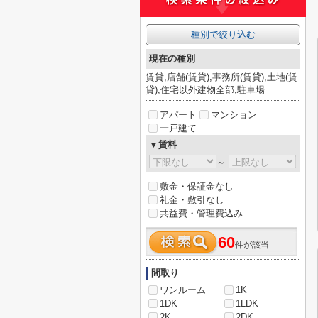
種別で絞り込む
現在の種別
賃貸,店舗(賃貸),事務所(賃貸),土地(賃
貸),住宅以外建物全部,駐車場
アパート
マンション
一戸建て
▼賃料
～
敷金・保証金なし
礼金・敷引なし
共益費・管理費込み
60
件が該当
間取り
ワンルーム
1K
1DK
1LDK
2K
2DK