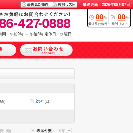
最終更新：2026年08月07日
00
00
件
件
最近見た物件
検討リスト
時間：午前9時 ～ 午後6時
定休日：水曜日
総社
(69)
(1)
表示件数：