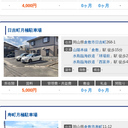
4,000
円
0ヶ月
0ヶ月
-
-
-
日吉町月極駐車場
岡山県
倉敷市
日吉町
268-1
住所
交通
山陽本線
「
倉敷
」駅 徒歩15分
水島臨海鉄道
「
球場前
」駅 徒歩2
水島臨海鉄道
「
西富井
」駅 徒歩4
-
-
-
築年
階数
構造
所在階
賃料
管理費・共益費
敷金
礼金
間取り
5,000
円
0ヶ月
0ヶ月
-
-
-
寿町月極駐車場
岡山県
倉敷市
寿町
11-12
住所