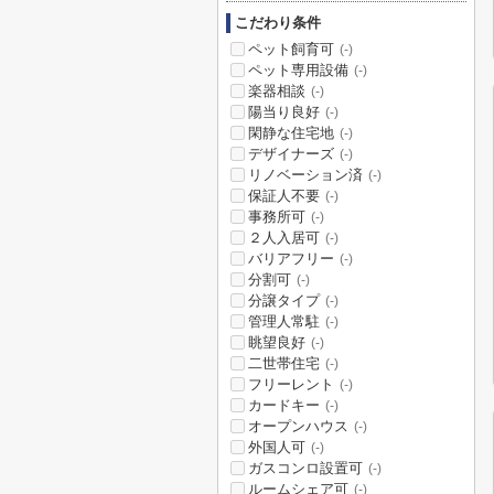
こだわり条件
ペット飼育可
(-)
ペット専用設備
(-)
楽器相談
(-)
陽当り良好
(-)
閑静な住宅地
(-)
デザイナーズ
(-)
リノベーション済
(-)
保証人不要
(-)
事務所可
(-)
２人入居可
(-)
バリアフリー
(-)
分割可
(-)
分譲タイプ
(-)
管理人常駐
(-)
眺望良好
(-)
二世帯住宅
(-)
フリーレント
(-)
カードキー
(-)
オープンハウス
(-)
外国人可
(-)
ガスコンロ設置可
(-)
ルームシェア可
(-)