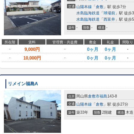
交通
山陽本線
「
倉敷
」駅 徒歩7分
水島臨海鉄道
「
球場前
」駅 徒歩3
水島臨海鉄道
「
西富井
」駅 徒歩5
-
-
-
築年
階数
構造
所在階
賃料
管理費・共益費
敷金
礼金
間取り
9,000
円
0ヶ月
0ヶ月
-
-
-
10,000
円
0ヶ月
0ヶ月
-
-
-
リメイン福島A
岡山県
倉敷市
福島
143-8
住所
交通
山陽本線
「
倉敷
」駅 徒歩27分
築33年
2階建
木造
築年
階数
構造