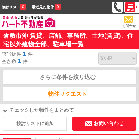
0
0
検討リスト
最近見た物件
お問合せ
倉敷市沖 賃貸、店舗、事務所、土地(賃貸)、住
宅以外建物全部、駐車場一覧
1
該当物件
件
1
空き数
件
さらに条件を絞り込む
物件リクエスト
チェックした物件をまとめて
検討リストに追加
お問い合わせ