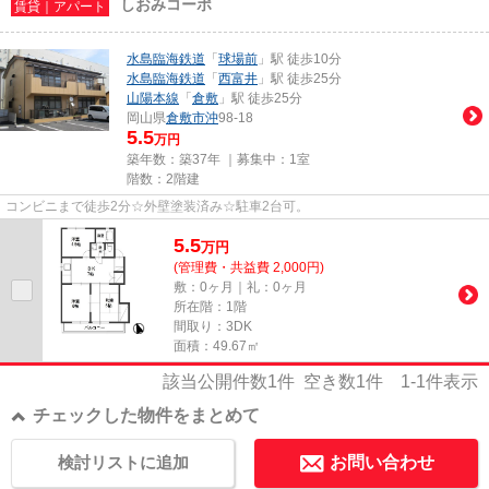
しおみコーポ
賃貸｜アパート
水島臨海鉄道
「
球場前
」駅 徒歩10分
水島臨海鉄道
「
西富井
」駅 徒歩25分
山陽本線
「
倉敷
」駅 徒歩25分
岡山県
倉敷市
沖
98-18
5.5
万円
築年数：築37年 ｜募集中：
1室
階数：2階建
コンビニまで徒歩2分☆外壁塗装済み☆駐車2台可。
5.5
万
円
(管理費・共益費 2,000円)
敷：0ヶ月｜礼：0ヶ月
所在階：1階
間取り：3DK
面積：49.67㎡
該当公開件数
1
件 空き数
1
件
1-1
件表示
チェックした物件をまとめて
検討リストに追加
お問い合わせ