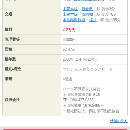
山陽本線
「
新倉敷
」駅 徒歩3分
交通
山陽本線
「
西阿知
」駅 徒歩76分
水島臨海鉄道
「
福井
」駅 徒歩95分
賃料
7.2万円
管理費等
3,000円
面積
62.47㎡
築年数
2000年 2月 (築26年)
種別/構造
マンション/鉄筋コンクリート
階建
4階建
ハート不動産株式会社
岡山県倉敷市東町9-10
取扱会社
TEL:086-427-0888
岡山県知事 (3) 第5486号
一般社団法人 岡山県不動産協会
情報の見方