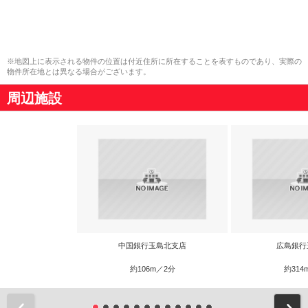
※地図上に表示される物件の位置は付近住所に所在することを表すものであり、実際の
物件所在地とは異なる場合がございます。
周辺施設
中国銀行玉島北支店
広島銀行
約106m／2分
約314
前