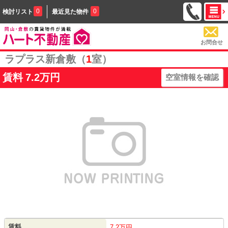
0
0
検討リスト
最近見た物件
お問合せ
ラプラス新倉敷（
1
室）
賃料
7.2万円
空室情報を確認
賃料
7.2万円