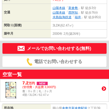
山陽本線
「
新倉敷
」駅 徒歩3分
交通
山陽本線
「
西阿知
」駅 徒歩76分
水島臨海鉄道
「
福井
」駅 徒歩95分
間取り(面積)
3LDK(62.47㎡)
築年月
2000年 2月(築26年)
メールでお問い合わせする(無料)
電話でお問い合わせする
空室一覧
7.2
万
円
NEW
(管理費・共益費 3,000円)
敷：0ヶ月｜礼：2ヶ月
4階 / 3LDK / 62.47㎡
所在地
岡山県
倉敷市
新倉敷駅前
２丁目39