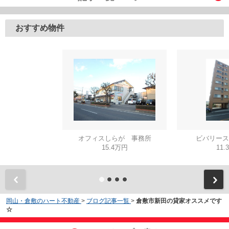
おすすめ物件
オフィスしらが 事務所
ビバリース
15.4万円
11.
岡山・倉敷のハート不動産
>
ブログ記事一覧
>
倉敷市新田の貸家オススメです
☆