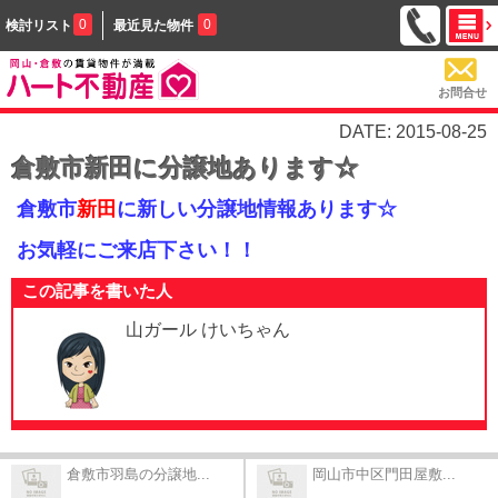
0
0
検討リスト
最近見た物件
お問合せ
DATE: 2015-08-25
倉敷市新田に分譲地あります☆
倉敷市
新田
に新しい分譲地情報あります☆
お気軽にご来店下さい！！
この記事を書いた人
山ガール けいちゃん
倉敷市羽島の分譲地...
岡山市中区門田屋敷...