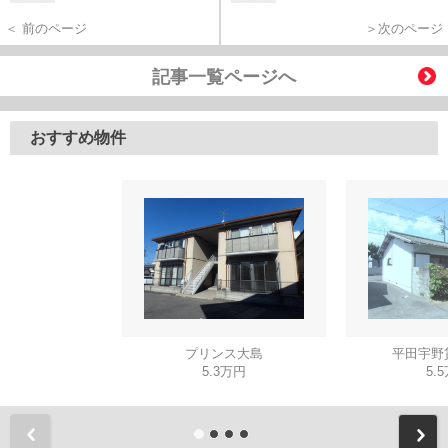
＜ 前のページ
＞次のページ
記事一覧ページへ
おすすめ物件
プリンス大島
平田宇野貸
5.3万円
5.