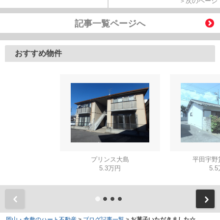
＞次のページ
記事一覧ページへ
おすすめ物件
プリンス大島
平田宇野貸
5.3万円
5.
岡山・倉敷のハート不動産
>
ブログ記事一覧
>
お菓子いただきました☆