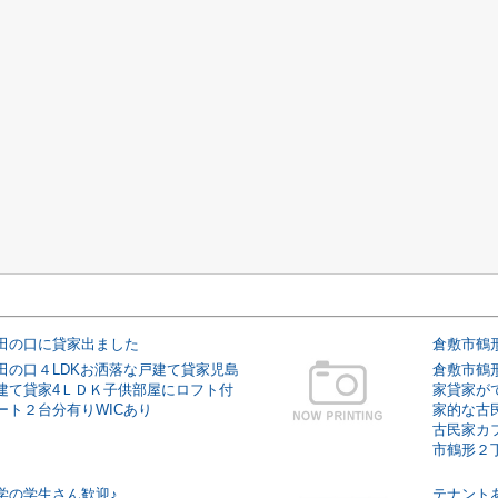
田の口に貸家出ました
倉敷市鶴
田の口４LDKお洒落な戸建て貸家児島
倉敷市鶴
建て貸家4ＬＤＫ子供部屋にロフト付
家貸家が
ート２台分有りWICあり
家的な古
古民家カ
市鶴形２丁目
学の学生さん歓迎♪
テナント