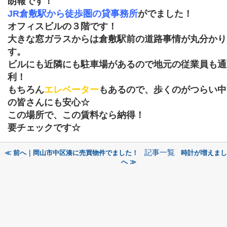
朗報です！
JR倉敷駅から徒歩圏の貸事務所
がでました！
オフィスビルの３階です！
大きな窓ガラスからは倉敷駅前の道路事情が丸分かり
す。
ビルにも近隣にも駐車場があるので地元の従業員も通
利！
もちろん
エレベーター
もあるので、歩くのがつらい中
の皆さんにも安心☆
この場所で、この賃料なら納得！
要チェックです☆
記事一覧
≪ 前へ｜岡山市中区湊に売買物件でました！
時計が増えまし
へ ≫