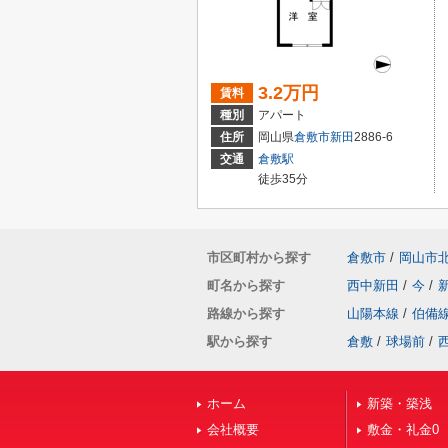
3.2万円
賃料
種別
アパート
住所
岡山県
倉敷市
新田
2886-6
交通
倉敷駅
徒歩35分
市区町村から探す
倉敷市
/
岡山市
町名から探す
西中新田
/
今
/
路線から探す
山陽本線
/
伯備
駅から探す
倉敷
/
球場前
/
ホーム
新築・築浅
会社概要
敷金・礼金0