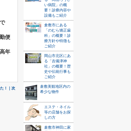
い病院」の概
要！診療内容や
設備もご紹介
で
倉敷市にある
「のむら矯正歯
科」の概要！診
勤便
療方針や特徴も
ご紹介
高年
岡山市北区にあ
る「吉備津神
社」の概要！歴
史や伝統行事も
ご紹介
倉敷美観地区内の
た！｜次
希少な物件
エステ・ネイル
等の店舗をお探
しの方
倉敷市神田に家