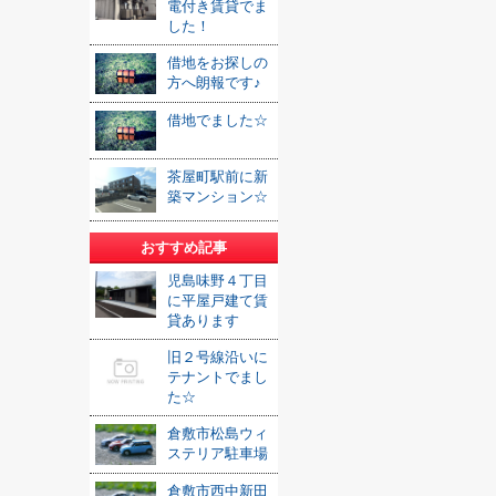
電付き賃貸でま
した！
借地をお探しの
方へ朗報です♪
借地でました☆
茶屋町駅前に新
築マンション☆
おすすめ記事
児島味野４丁目
に平屋戸建て賃
貸あります
旧２号線沿いに
テナントでまし
た☆
倉敷市松島ウィ
ステリア駐車場
倉敷市西中新田