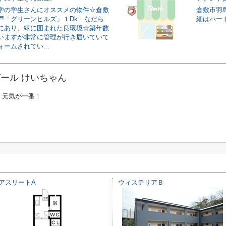
学の学生さんにオススメの物件☆倉敷
倉敷市羽
戸「グリーンヒルズ」１Dk なだら
細はハー
にあり、緑に囲まれた良環境☆築年数
いますが非常に管理が行き届いていて
ームされてい...
ール けいちゃん
く元気が一番！
アスリートA
ウィステリアＢ