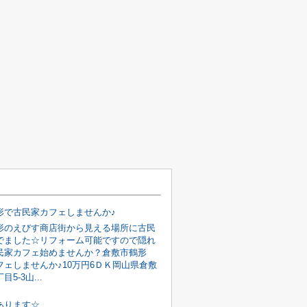
形で古民家カフェしませんか♪
形のえびす商店街から見える場所に古民
でました☆リフォーム可能ですので隠れ
民家カフェ始めませんか？倉敷市鶴形
フェしませんか♪10万円6ＤＫ岡山県倉敷
5-3山...
あります☆