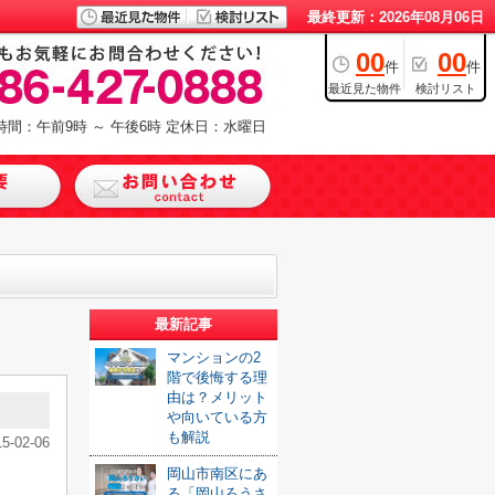
最終更新：2026年08月06日
00
00
件
件
最近見た物件
検討リスト
時間：午前9時 ～ 午後6時
定休日：水曜日
最新記事
マンションの2
階で後悔する理
由は？メリット
や向いている方
も解説
15-02-06
岡山市南区にあ
る「岡山ろうさ