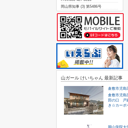
岡山県知事 (3) 第5486号
山ガール けいちゃん 最新記事
倉敷市児島
倉敷市児島
田の口 戸
き☆カーポ
岡山学院大