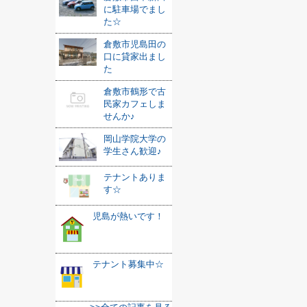
に駐車場でまし
た☆
倉敷市児島田の
口に貸家出まし
た
倉敷市鶴形で古
民家カフェしま
せんか♪
岡山学院大学の
学生さん歓迎♪
テナントありま
す☆
児島が熱いです！
テナント募集中☆