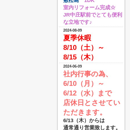
敷松島
1DK
室内リフォーム完成☆
JR中庄駅前でとても便利
な立地です♪
2024-08-09
夏季休暇
8/10（土）～
8/15（木）
2024-06-09
社内行事の為、
6/10（月）～
6/12（水）まで
店休日とさせてい
ただきます。
6/13（木）からは
通常通り営業致します。