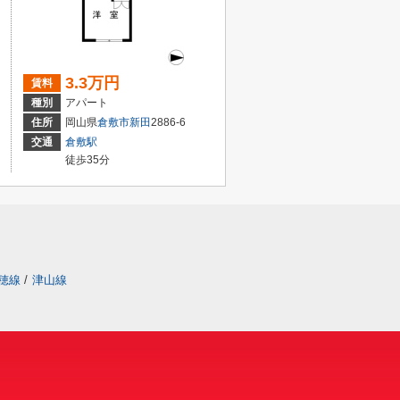
3.3万円
賃料
種別
アパート
住所
岡山県
倉敷市
新田
2886-6
交通
倉敷駅
徒歩35分
穂線
/
津山線