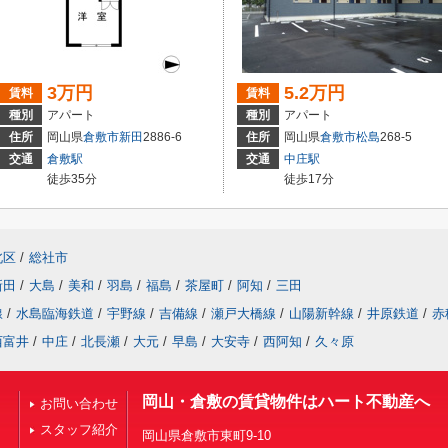
3万円
5.2万円
賃料
賃料
種別
アパート
種別
アパート
住所
岡山県
倉敷市
新田
2886-6
住所
岡山県
倉敷市
松島
268-5
交通
倉敷駅
交通
中庄駅
徒歩35分
徒歩17分
北区
/
総社市
新田
/
大島
/
美和
/
羽島
/
福島
/
茶屋町
/
阿知
/
三田
線
/
水島臨海鉄道
/
宇野線
/
吉備線
/
瀬戸大橋線
/
山陽新幹線
/
井原鉄道
/
赤
西富井
/
中庄
/
北長瀬
/
大元
/
早島
/
大安寺
/
西阿知
/
久々原
岡山・倉敷の賃貸物件はハート不動産へ
お問い合わせ
スタッフ紹介
岡山県倉敷市東町9-10