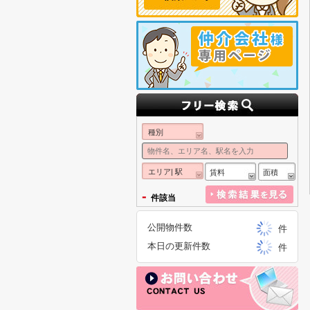
種別
エリア| 駅
賃料
面積
-
件該当
公開物件数
件
本日の更新件数
件