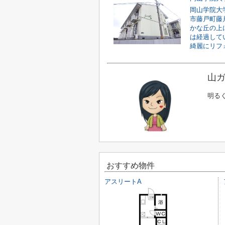
岡山学院大
市藤戸町藤
かな丘の上
は経過して
綺麗にリフォ
山ガ
明る
おすすめ物件
アスリートA