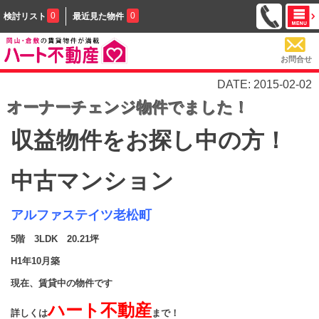
0
0
検討リスト
最近見た物件
お問合せ
DATE: 2015-02-02
オーナーチェンジ物件でました！
収益物件をお探し中の方！
中古マンション
アルファステイツ老松町
5階 3LDK 20.21坪
H1年10月築
現在、賃貸中の物件です
ハート不動産
詳しくは
まで！