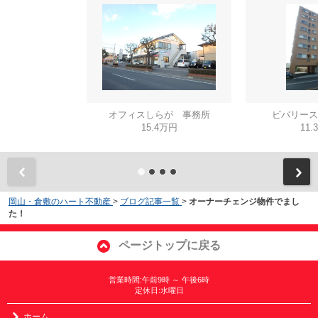
オフィスしらが 事務所
ビバリース
15.4万円
11.
岡山・倉敷のハート不動産
>
ブログ記事一覧
>
オーナーチェンジ物件でまし
た！
ページトップに戻る
営業時間:午前9時 ～ 午後6時
定休日:水曜日
ホーム