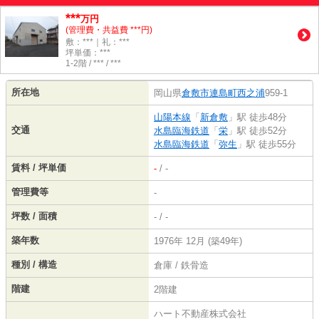
***
万円
(管理費・共益費 ***円)
敷：***｜礼：***
坪単価：***
1-2階 / *** / ***
所在地
岡山県
倉敷市
連島町西之浦
959-1
山陽本線
「
新倉敷
」駅 徒歩48分
交通
水島臨海鉄道
「
栄
」駅 徒歩52分
水島臨海鉄道
「
弥生
」駅 徒歩55分
賃料 / 坪単価
-
/ -
管理費等
-
坪数 / 面積
- / -
築年数
1976年 12月 (築49年)
種別 / 構造
倉庫 / 鉄骨造
階建
2階建
ハート不動産株式会社