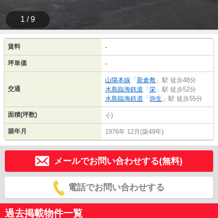
1 / 9
賃料
-
坪単価
-
山陽本線
「
新倉敷
」駅 徒歩48分
交通
水島臨海鉄道
「
栄
」駅 徒歩52分
水島臨海鉄道
「
弥生
」駅 徒歩55分
面積(坪数)
-(-)
築年月
1976年 12月(築49年)
メールでお問い合わせする(無料)
電話でお問い合わせする
過去掲載物件一覧