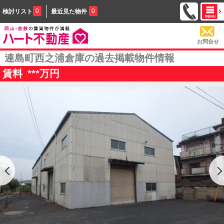
0
0
検討リスト
最近見た物件
お問合せ
連島町西之浦倉庫の過去掲載物件情報
賃料
***
万円