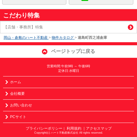
こだわり特集
【店舗・事務所】特集
岡山・倉敷のハート不動産
>
物件カタログ
>
連島町西之浦倉庫
ページトップに戻る
営業時間:午前9時 ～ 午後6時
定休日:水曜日
ホーム
会社概要
お問い合わせ
PCサイト
プライバシーポリシー
利用規約
｜アクセスマップ
｜
Copyright(c) ハート不動産株式会社 All rights reserved.