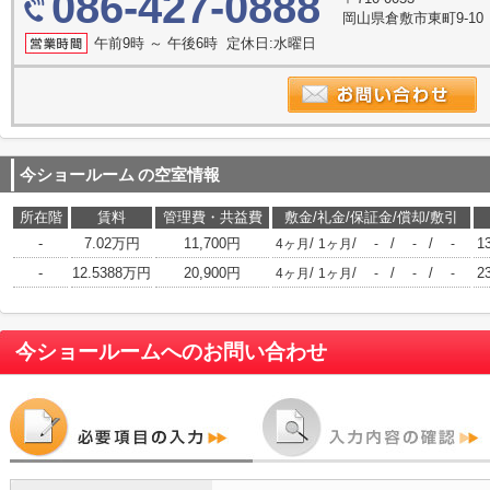
086-427-0888
岡山県倉敷市東町9-10
午前9時 ～ 午後6時 定休日:水曜日
今ショールーム
の空室情報
所在階
賃料
管理費・共益費
敷金/礼金/保証金/償却/敷引
-
7.02万円
11,700円
/
/
/
/
1
4ヶ月
1ヶ月
-
-
-
-
12.5388万円
20,900円
/
/
/
/
2
4ヶ月
1ヶ月
-
-
-
今ショールーム
へのお問い合わせ