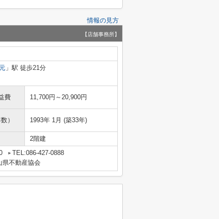
情報の見方
【店舗事務所】
元
」駅 徒歩21分
益費
11,700円～20,900円
年数）
1993年 1月 (築33年)
2階建
0
TEL:086-427-0888
山県不動産協会