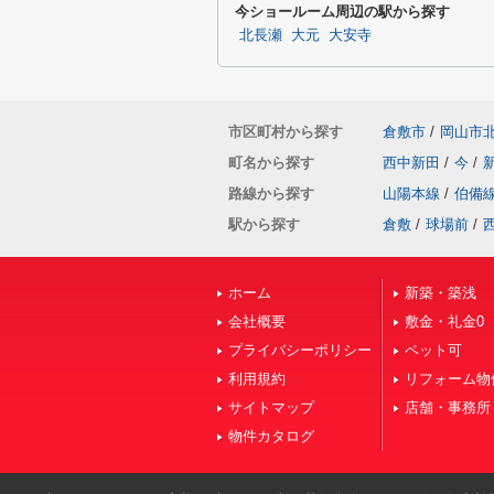
今ショールーム周辺の駅から探す
北長瀬
大元
大安寺
市区町村から探す
倉敷市
/
岡山市
町名から探す
西中新田
/
今
/
路線から探す
山陽本線
/
伯備
駅から探す
倉敷
/
球場前
/
ホーム
新築・築浅
会社概要
敷金・礼金0
プライバシーポリシー
ペット可
利用規約
リフォーム物
サイトマップ
店舗・事務所
物件カタログ