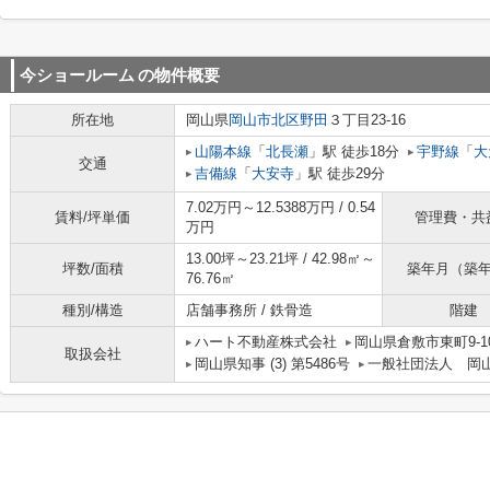
今ショールーム
の物件概要
所在地
岡山県
岡山市北区
野田
３丁目23-16
山陽本線
「
北長瀬
」駅 徒歩18分
宇野線
「
大
交通
吉備線
「
大安寺
」駅 徒歩29分
7.02万円～12.5388万円 / 0.54
賃料/坪単価
管理費・共
万円
13.00坪～23.21坪 / 42.98㎡～
坪数/面積
築年月（築
76.76㎡
種別/構造
店舗事務所 / 鉄骨造
階建
ハート不動産株式会社
岡山県倉敷市東町9-1
取扱会社
岡山県知事 (3) 第5486号
一般社団法人 岡