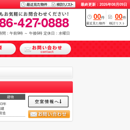
最終更新：2026年08月09日
00
00
件
件
最近見た物件
検討リスト
時間：午前9時 ～ 午後6時
定休日：水曜日
建物
空室情報へ
33年
階建
骨造