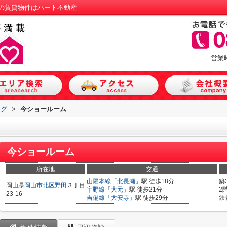
の賃貸物件はハート不動産
営業
ログ
>
今ショールーム
今ショールーム
所在地
交通
山陽本線
「
北長瀬
」駅 徒歩18分
築
岡山県
岡山市北区
野田
３丁目
宇野線
「
大元
」駅 徒歩21分
2
23-16
吉備線
「
大安寺
」駅 徒歩29分
鉄