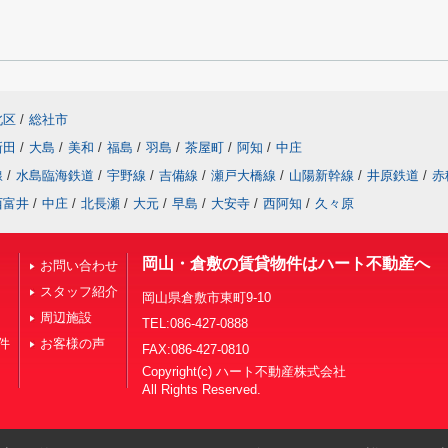
北区
/
総社市
新田
/
大島
/
美和
/
福島
/
羽島
/
茶屋町
/
阿知
/
中庄
線
/
水島臨海鉄道
/
宇野線
/
吉備線
/
瀬戸大橋線
/
山陽新幹線
/
井原鉄道
/
赤
西富井
/
中庄
/
北長瀬
/
大元
/
早島
/
大安寺
/
西阿知
/
久々原
岡山・倉敷の賃貸物件はハート不動産へ
お問い合わせ
スタッフ紹介
岡山県倉敷市東町9-10
周辺施設
TEL:086-427-0888
件
お客様の声
FAX:086-427-0810
Copyright(c) ハート不動産株式会社
All Rights Reserved.