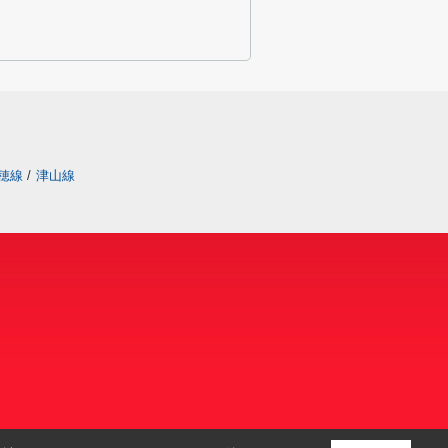
穂線
/
津山線