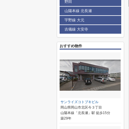
野田
山陽本線 北長瀬
宇野線 大元
吉備線 大安寺
おすすめ物件
サンライズコトブキビル
岡山県岡山市北区今３丁目
山陽本線「北長瀬」駅 徒歩15分
築29年