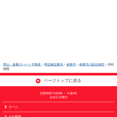
岡山・倉敷のハート不動産
>
周辺施設案内
>
倉敷市
>
倉敷市の総合病院
>
赤松
病院
ページトップに戻る
営業時間:午前9時 ～ 午後6時
定休日:水曜日
ホーム
会社概要