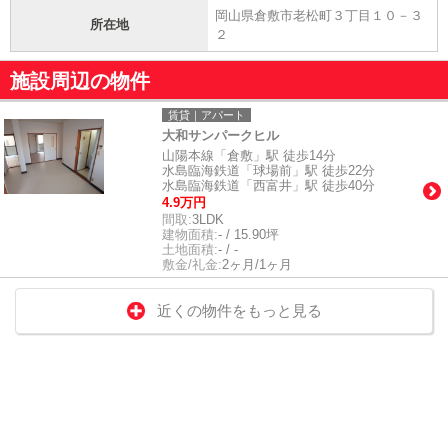
岡山県倉敷市老松町３丁目１０－３
所在地
２
施設周辺の物件
賃貸｜アパート
大和サンパークヒル
山陽本線「倉敷」駅 徒歩14分
水島臨海鉄道「球場前」駅 徒歩22分
水島臨海鉄道「西富井」駅 徒歩40分
4.9万円
間取:
3LDK
建物面積:
- / 15.90坪
土地面積:
- / -
敷金/礼金:
2ヶ月/1ヶ月
近くの物件をもっと見る