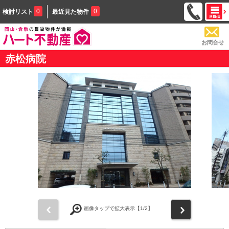
0
0
検討リスト
最近見た物件
お問合せ
赤松病院
前
次
画像タップで拡大表示【
1
/2】