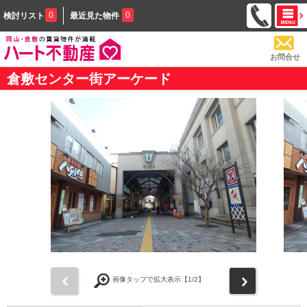
0
0
検討リスト
最近見た物件
お問合せ
倉敷センター街アーケード
前
次
画像タップで拡大表示【
1
/2】