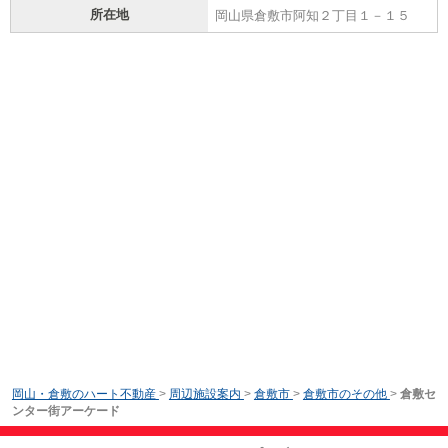
所在地
岡山県倉敷市阿知２丁目１－１５
岡山・倉敷のハート不動産
>
周辺施設案内
>
倉敷市
>
倉敷市のその他
>
倉敷セ
ンター街アーケード