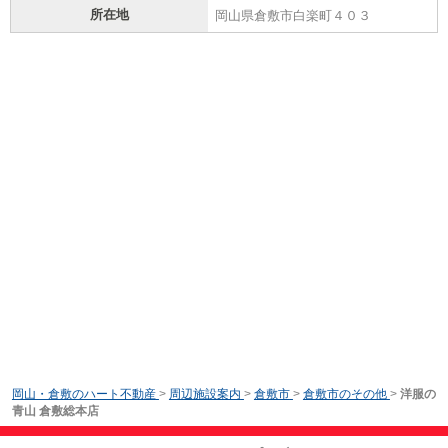
所在地
岡山県倉敷市白楽町４０３
岡山・倉敷のハート不動産
>
周辺施設案内
>
倉敷市
>
倉敷市のその他
>
洋服の
青山 倉敷総本店