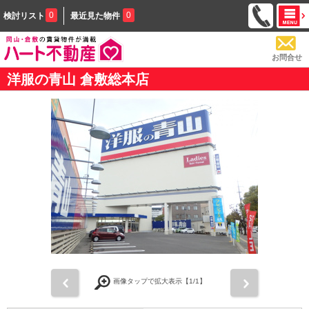
0
0
検討リスト
最近見た物件
お問合せ
洋服の青山 倉敷総本店
前
次
画像タップで拡大表示【
1
/1】