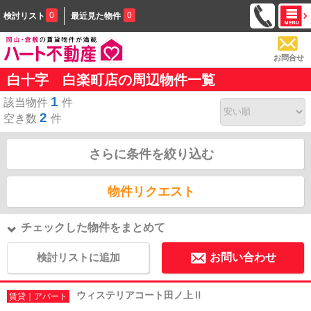
0
0
検討リスト
最近見た物件
お問合せ
白十字 白楽町店の周辺物件一覧
1
該当物件
件
2
空き数
件
さらに条件を絞り込む
物件リクエスト
チェックした物件をまとめて
検討リストに追加
お問い合わせ
ウィステリアコート田ノ上Ⅱ
賃貸｜アパート