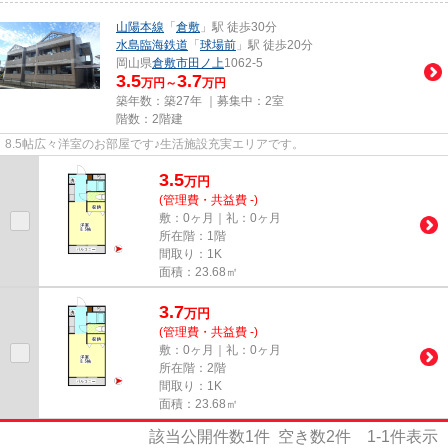
山陽本線
「
倉敷
」駅 徒歩30分
水島臨海鉄道
「
球場前
」駅 徒歩20分
岡山県
倉敷市
田ノ上
1062-5
3.5
3.7
万円～
万円
築年数：築27年 ｜募集中：
2室
階数：2階建
8.5帖広々洋室のお部屋です♪生活施設充実エリアです。
3.5
万
円
(管理費・共益費 -)
敷：0ヶ月｜礼：0ヶ月
所在階：1階
間取り：1K
面積：23.68㎡
3.7
万
円
(管理費・共益費 -)
敷：0ヶ月｜礼：0ヶ月
所在階：2階
間取り：1K
面積：23.68㎡
該当公開件数
1
件 空き数
2
件
1-1
件表示