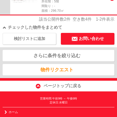
所在階：5階
間取り：-
面積：296.70㎡
該当公開件数
2
件 空き数
4
件
1-2
件表示
チェックした物件をまとめて
検討リストに追加
お問い合わせ
さらに条件を絞り込む
物件リクエスト
ページトップに戻る
営業時間:午前9時 ～ 午後6時
定休日:水曜日
ホーム