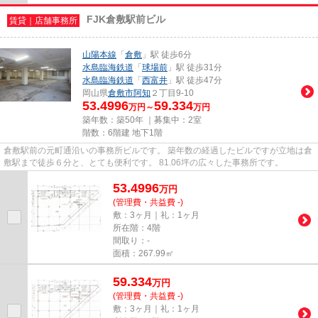
FJK倉敷駅前ビル
賃貸｜店舗事務所
山陽本線
「
倉敷
」駅 徒歩6分
水島臨海鉄道
「
球場前
」駅 徒歩31分
水島臨海鉄道
「
西富井
」駅 徒歩47分
岡山県
倉敷市
阿知
２丁目9-10
53.4996
59.334
万円～
万円
築年数：築50年 ｜募集中：
2室
階数：6階建 地下1階
倉敷駅前の元町通沿いの事務所ビルです。 築年数の経過したビルですが立地は倉
敷駅まで徒歩６分と、とても便利です。 81.06坪の広々した事務所です。
53.4996
万
円
(管理費・共益費 -)
敷：3ヶ月｜礼：1ヶ月
所在階：4階
間取り：-
面積：267.99㎡
59.334
万
円
(管理費・共益費 -)
敷：3ヶ月｜礼：1ヶ月