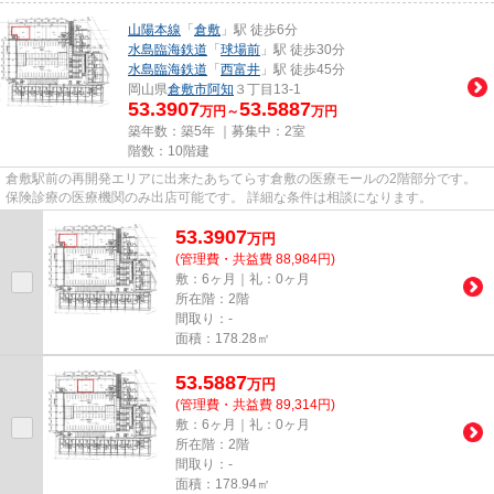
山陽本線
「
倉敷
」駅 徒歩6分
水島臨海鉄道
「
球場前
」駅 徒歩30分
水島臨海鉄道
「
西富井
」駅 徒歩45分
岡山県
倉敷市
阿知
３丁目13-1
53.3907
53.5887
万円～
万円
築年数：築5年 ｜募集中：
2室
階数：10階建
倉敷駅前の再開発エリアに出来たあちてらす倉敷の医療モールの2階部分です。
保険診療の医療機関のみ出店可能です。 詳細な条件は相談になります。
53.3907
万
円
(管理費・共益費 88,984円)
敷：6ヶ月｜礼：0ヶ月
所在階：2階
間取り：-
面積：178.28㎡
53.5887
万
円
(管理費・共益費 89,314円)
敷：6ヶ月｜礼：0ヶ月
所在階：2階
間取り：-
面積：178.94㎡