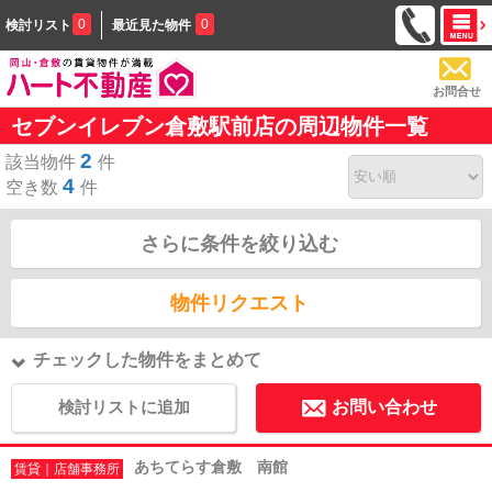
0
0
検討リスト
最近見た物件
お問合せ
セブンイレブン倉敷駅前店の周辺物件一覧
2
該当物件
件
4
空き数
件
さらに条件を絞り込む
物件リクエスト
チェックした物件をまとめて
検討リストに追加
お問い合わせ
あちてらす倉敷 南館
賃貸｜店舗事務所