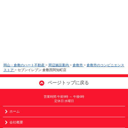
岡山・倉敷のハート不動産
>
周辺施設案内
>
倉敷市
>
倉敷市のコンビニエンス
ストア
>
セブンイレブン 倉敷西阿知町店
ページトップに戻る
営業時間:午前9時 ～ 午後6時
定休日:水曜日
ホーム
会社概要