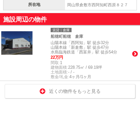
所在地
岡山県倉敷市西阿知町西原８２７
施設周辺の物件
賃貸｜倉庫
船穂町船穂 倉庫
山陽本線「西阿知」駅 徒歩32分
山陽本線「新倉敷」駅 徒歩47分
水島臨海鉄道「西富井」駅 徒歩54分
22万円
間取:
1
建物面積:
228.75㎡ / 69.19坪
土地面積:
- / -
敷金/礼金:
4ヶ月/1ヶ月
近くの物件をもっと見る