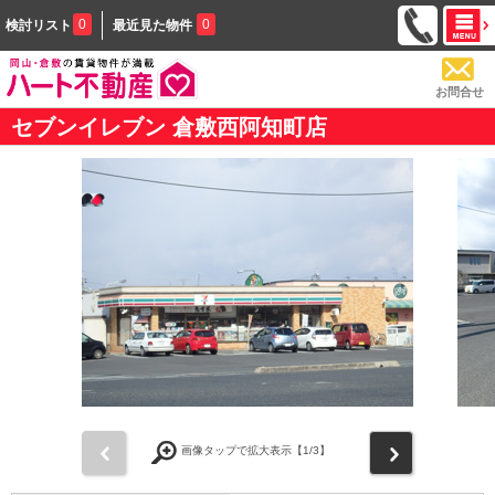
0
0
検討リスト
最近見た物件
お問合せ
セブンイレブン 倉敷西阿知町店
前
次
画像タップで拡大表示【
1
/3】