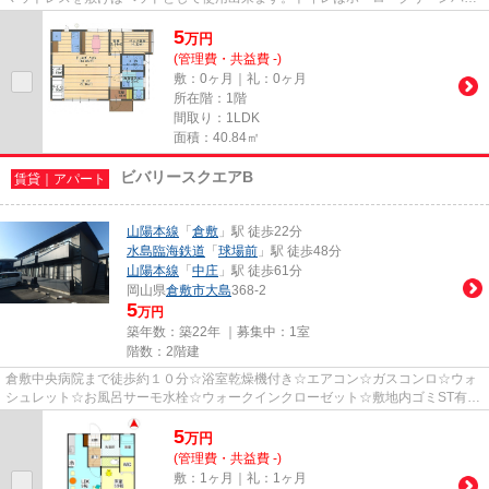
ルを使用しているので拭き掃...
5
万
円
(管理費・共益費 -)
敷：0ヶ月｜礼：0ヶ月
所在階：1階
間取り：1LDK
面積：40.84㎡
ビバリースクエアB
賃貸｜アパート
山陽本線
「
倉敷
」駅 徒歩22分
水島臨海鉄道
「
球場前
」駅 徒歩48分
山陽本線
「
中庄
」駅 徒歩61分
岡山県
倉敷市
大島
368-2
5
万円
築年数：築22年 ｜募集中：
1室
階数：2階建
倉敷中央病院まで徒歩約１０分☆浴室乾燥機付き☆エアコン☆ガスコンロ☆ウォ
シュレット☆お風呂サーモ水栓☆ウォークインクローゼット☆敷地内ゴミST有、
ゴミ当番なし！！
5
万
円
(管理費・共益費 -)
敷：1ヶ月｜礼：1ヶ月