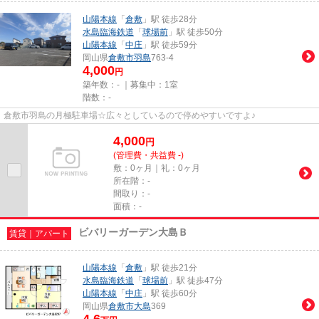
山陽本線
「
倉敷
」駅 徒歩28分
水島臨海鉄道
「
球場前
」駅 徒歩50分
山陽本線
「
中庄
」駅 徒歩59分
岡山県
倉敷市
羽島
763-4
4,000
円
築年数：- ｜募集中：
1室
階数：-
倉敷市羽島の月極駐車場☆広々としているので停めやすいですよ♪
4,000
円
(管理費・共益費 -)
敷：0ヶ月｜礼：0ヶ月
所在階：-
間取り：-
面積：-
ビバリーガーデン大島Ｂ
賃貸｜アパート
山陽本線
「
倉敷
」駅 徒歩21分
水島臨海鉄道
「
球場前
」駅 徒歩47分
山陽本線
「
中庄
」駅 徒歩60分
岡山県
倉敷市
大島
369
4.6