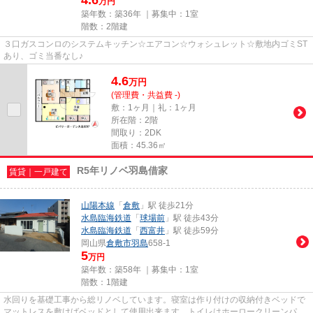
万円
築年数：築36年 ｜募集中：
1室
階数：2階建
３口ガスコンロのシステムキッチン☆エアコン☆ウォシュレット☆敷地内ゴミST
あり、ゴミ当番なし♪
4.6
万
円
(管理費・共益費 -)
敷：1ヶ月｜礼：1ヶ月
所在階：2階
間取り：2DK
面積：45.36㎡
R5年リノベ羽島借家
賃貸｜一戸建て
山陽本線
「
倉敷
」駅 徒歩21分
水島臨海鉄道
「
球場前
」駅 徒歩43分
水島臨海鉄道
「
西富井
」駅 徒歩59分
岡山県
倉敷市
羽島
658-1
5
万円
築年数：築58年 ｜募集中：
1室
階数：1階建
水回りを基礎工事から総リノベしています。寝室は作り付けの収納付きベッドで
マットレスを敷けばベッドとして使用出来ます。トイレはホーロークリーンパネ