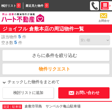
0
0
検討リスト
最近見た物件
お問合せ
ジョイフル 倉敷本店の周辺物件一覧
5
該当物件
件
5
空き数
件
さらに条件を絞り込む
物件リクエスト
チェックした物件をまとめて
検討リストに追加
お問い合わせ
倉敷市羽島 サンベルテ亀山駐車場
賃貸｜駐車場