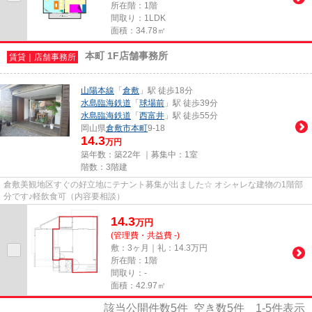
所在階：1階
間取り：1LDK
面積：34.78㎡
本町 1F店舗事務所
賃貸｜店舗事務所
山陽本線
「
倉敷
」駅 徒歩18分
水島臨海鉄道
「
球場前
」駅 徒歩39分
水島臨海鉄道
「
西富井
」駅 徒歩55分
岡山県
倉敷市
本町
9-18
14.3
万円
築年数：築22年 ｜募集中：
1室
階数：3階建
倉敷美観地区すぐの好立地にテナント募集が出ました☆ オシャレな建物の1階部
分です♪軽飲食可（内容要相談）
14.3
万
円
(管理費・共益費 -)
敷：3ヶ月｜礼：14.3万円
所在階：1階
間取り：-
面積：42.97㎡
該当公開件数
5
件 空き数
5
件
1-5
件表示