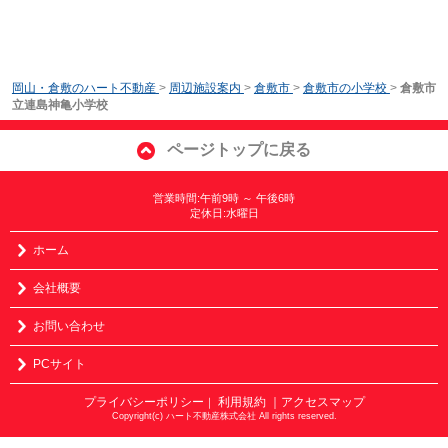
岡山・倉敷のハート不動産
>
周辺施設案内
>
倉敷市
>
倉敷市の小学校
>
倉敷市
立連島神亀小学校
ページトップに戻る
営業時間:午前9時 ～ 午後6時
定休日:水曜日
ホーム
会社概要
お問い合わせ
PCサイト
プライバシーポリシー
利用規約
｜アクセスマップ
｜
Copyright(c) ハート不動産株式会社 All rights reserved.